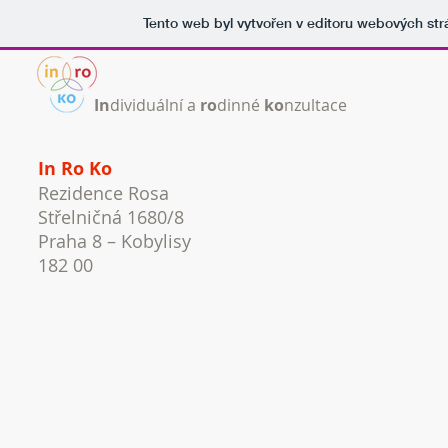
Tento web byl vytvořen v editoru webových st
In
dividuální a
ro
dinné
ko
nzultace
In Ro Ko
Rezidence Rosa
Střelničná 1680/8
Praha 8 – Kobylisy
182 00